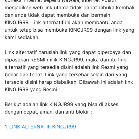
koneksi internet seperti Nawala, Internet Positif
menjadikan web link utama tidak dapat dibuka kembali
dan anda tidak dapat membuka dan bermain
KINGJR99. Link alternatif ini akan membantu anda
untuk tetap bisa membuka KINGJR99 dengan link yang
kami sediakan.
Link alternatif haruslah link yang dapat dipercaya dan
dipastikan RESMI milik KINGJR99, maka dari itu link
alternatif yang tersedia disini adalah link Resmi yang
benar dan tepat. Link yang tersebar selain dari yang
tersedia disini harap diabaikan. Dibawah ini adalah link
KINGJR99 yang Resmi :
Berikut adalah link KINGJR99 yang bisa di akses
dengan cepat, aman, dan anti blokir :
1.
LINK ALTERNATIF KINGJR99